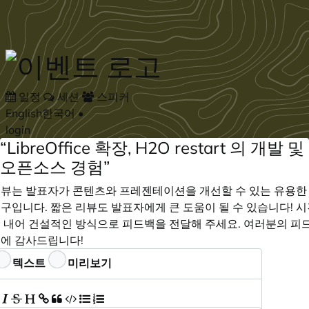
Skip to main content
일정
세션
스피커
English
한국어
•
login
“LibreOffice 확장, H2O restart 의 개발 및
오픈소스 경험”
뷰는 발표자가 콘텐츠와 프레젠테이션을 개선할 수 있는 유용한
구입니다. 짧은 리뷰도 발표자에게 큰 도움이 될 수 있습니다! 
 내어 건설적인 방식으로 피드백을 전달해 주세요. 여러분의 피
에 감사드립니다!
드백
텍스트
미리보기